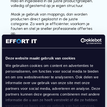
Halo en ingedeeld in de juiste productgroepen,
volledig afgestemd op je eigen structuur.
Maak je gebruik van mappings, dan worden
producten direct geplaatst in de juiste
categorie. Zo werk je efficiënter, voorkom je
fouten en stel je sneller professionele offertes
op.
Wat levert deze integratie op?
Deze website maakt gebruik van cookies
Automatische import van productgegevens
vanuit Etilize
We gebruiken cookies om content en advertenties te
personaliseren, om functies voor social media te bieden
en om ons websiteverkeer te analyseren. Ook delen we
Voeg eenvoudig producten toe aan offertes
informatie over uw gebruik van onze site met onze
vanuit een gekoppelde catalogus
partners voor social media, adverteren en analyse. Deze
partners kunnen deze gegevens combineren met andere
Automatische aanmaak van producten in
informatie die u aan ze heeft verstrekt of die ze hebben
verzameld op basis van uw gebruik van hun services.
Halo bij het toevoegen aan een offerte