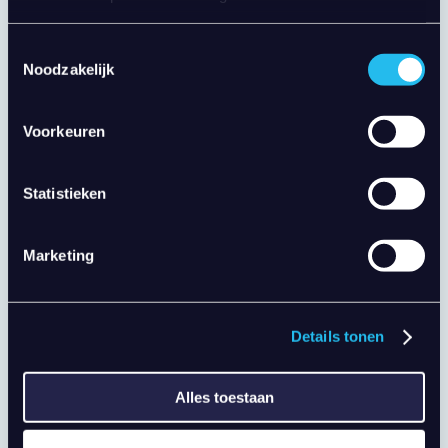
Toestemmingsselectie
Productgroepen uit Etilize worden gekoppeld
Noodzakelijk
aan groepen in Halo (of automatisch
aangemaakt)
Voorkeuren
Ondersteuning voor productmapping voor
een goed georganiseerde productstructuur
Statistieken
Minder handmatig werk, sneller offertes op
Marketing
maat
Details tonen
Over de integratie met Etilize
Alles toestaan
Integratietype: first-party