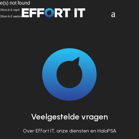
Videospeler
e(s) not found
ffort-It-2.mp4
ffort-It-2.webm
Veelgestelde vragen
Over Effort IT, onze diensten en HaloPSA