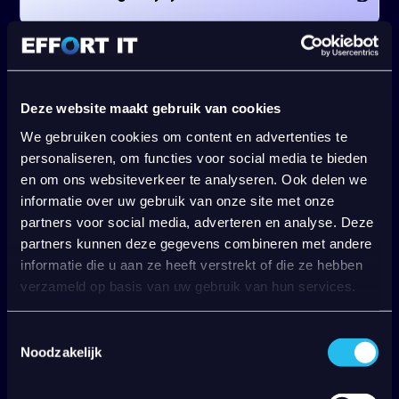
Waar worden onze gegevens binnen
HaloPSA verwerkt en opgeslagen?
Deze website maakt gebruik van cookies
We gebruiken cookies om content en advertenties te
personaliseren, om functies voor social media te bieden
Is projectmanagement onderdeel van een
en om ons websiteverkeer te analyseren. Ook delen we
implementatietraject?
informatie over uw gebruik van onze site met onze
partners voor social media, adverteren en analyse. Deze
partners kunnen deze gegevens combineren met andere
informatie die u aan ze heeft verstrekt of die ze hebben
Wat is het verschil tussen HaloPSA en
verzameld op basis van uw gebruik van hun services.
HaloITSM?
Toestemmingsselectie
Noodzakelijk
Kan ik Halo koppelen met andere