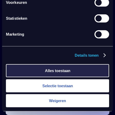
softwarepakketten?
Voorkeuren
Statistieken
Implementeren jullie ook de Halo-
software?
Marketing
Is Halo ISO 27001 gecertificeerd?
Details tonen
Alles toestaan
Kan ik bij jullie terecht voor
procesoptimalisatie?
Selectie toestaan
Weigeren
ITIL en ITSM: wat is het verschil?