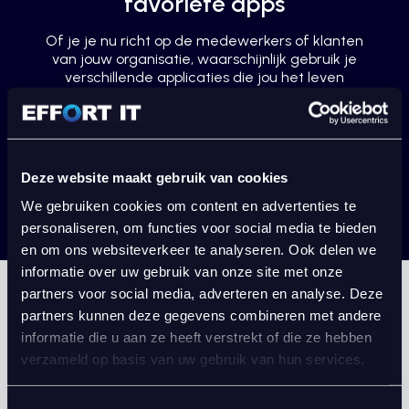
favoriete apps
Of je je nu richt op de medewerkers of klanten
van jouw organisatie, waarschijnlijk gebruik je
verschillende applicaties die jou het leven
gemakkelijker maken. Hoe fijn is het dan dat je
populaire apps naadloos kunt integreren met
HaloPSA? Ontdek hieronder welke integraties er
allemaal mogelijk zijn. Deze lijst is niet
uitputtend, dus staat je favoriete tool er niet
Deze website maakt gebruik van cookies
tussen? Vraag ons dan naar de mogelijkheden
om die toch te koppelen met Halo.
We gebruiken cookies om content en advertenties te
personaliseren, om functies voor social media te bieden
en om ons websiteverkeer te analyseren. Ook delen we
informatie over uw gebruik van onze site met onze
partners voor social media, adverteren en analyse. Deze
Zoeken
partners kunnen deze gegevens combineren met andere
informatie die u aan ze heeft verstrekt of die ze hebben
verzameld op basis van uw gebruik van hun services.
Toestemmingsselectie