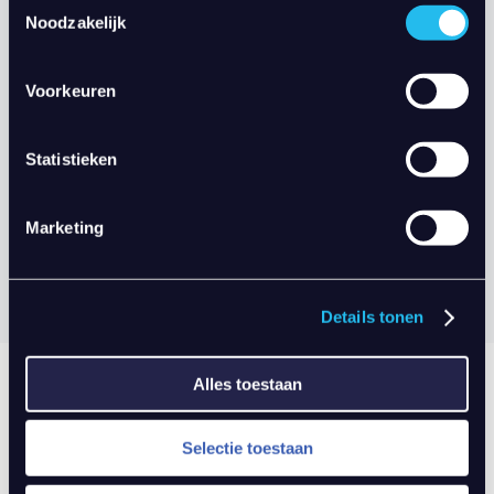
Producten
Noodzakelijk
Alle Producten
Voorkeuren
Categorie
Statistieken
Alle categorieën
Marketing
Alles Resetten
Details tonen
Alles toestaan
Selectie toestaan
Diversen