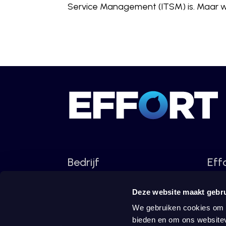
Service Management (ITSM) is. Maar wis
Bedrijf
Eff
Inte
Deze website maakt gebru
Klantverhalen
We gebruiken cookies om c
Halo
Blogs en nieuws
bieden en om ons websitev