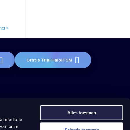
na »
Gratis Trial HaloITSM
Alles toestaan
al media te
 van onze
Selectie toestaan