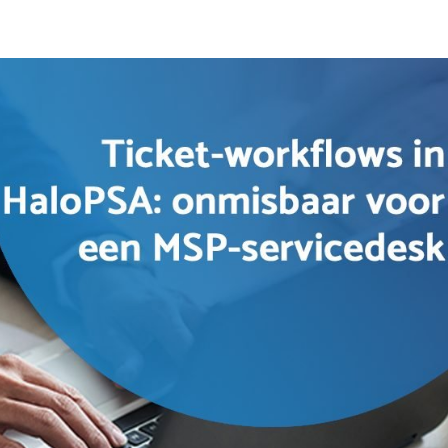
HaloPSA
HaloITSM
Halo AI
Integraties
Over ons
Contact