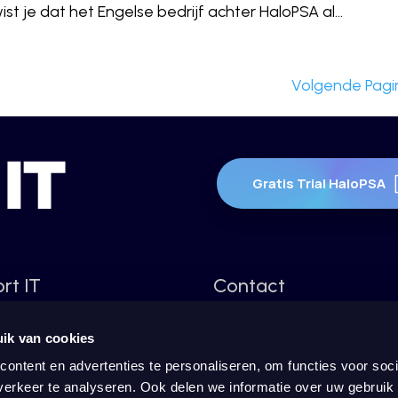
t je dat het Engelse bedrijf achter HaloPSA al...
Volgende Pagi
Gratis Trial HaloPSA
ort IT
Contact
graties
Kosterijland 10-18
ik van cookies
3981 AJ Bunnik
ontent en advertenties te personaliseren, om functies voor soci
 AI
Nederland
erkeer te analyseren. Ook delen we informatie over uw gebruik